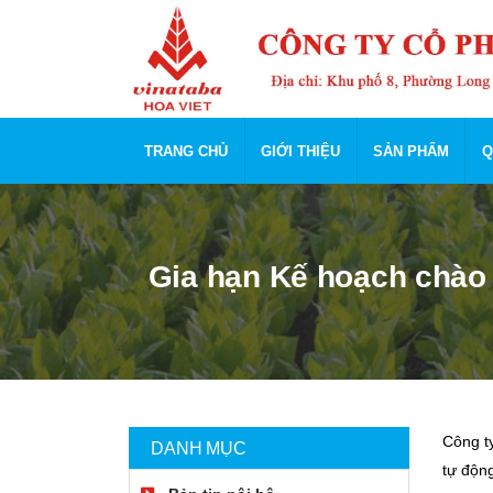
TRANG CHỦ
GIỚI THIỆU
SẢN PHẨM
Q
Gia hạn Kế hoạch chào 
Công t
DANH MỤC
tự động