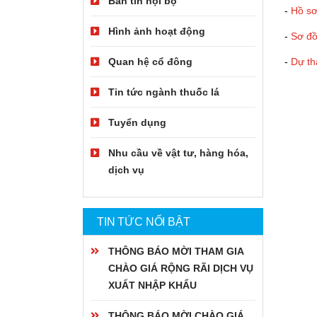
Bản tin nội bộ
-
Hồ sơ
Hình ảnh hoạt động
-
Sơ đồ
Quan hệ cổ đông
-
Dự th
Tin tức ngành thuốc lá
Tuyển dụng
Nhu cầu về vật tư, hàng hóa,
dịch vụ
TIN TỨC NỔI BẬT
THÔNG BÁO MỜI THAM GIA
CHÀO GIÁ RỘNG RÃI DỊCH VỤ
XUẤT NHẬP KHẨU
THÔNG BÁO MỜI CHÀO GIÁ