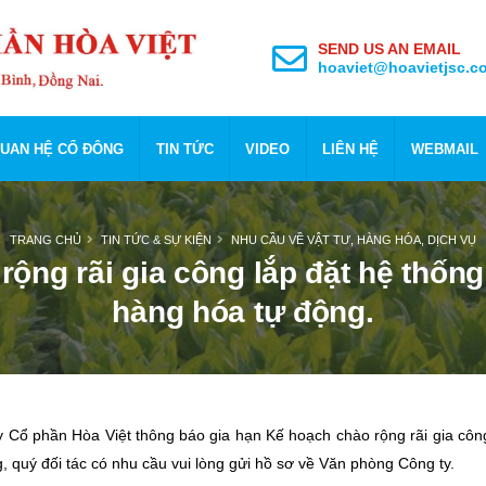
SEND US AN EMAIL
hoaviet@hoavietjsc.c
UAN HỆ CỔ ĐÔNG
TIN TỨC
VIDEO
LIÊN HỆ
WEBMAIL
TRANG CHỦ
TIN TỨC & SỰ KIỆN
NHU CẦU VỀ VẬT TƯ, HÀNG HÓA, DỊCH VỤ
rộng rãi gia công lắp đặt hệ thố
hàng hóa tự động.
y Cổ phần Hòa Việt thông báo gia hạn Kế hoạch chào rộng rãi gia cô
, quý đối tác có nhu cầu vui lòng gửi hồ sơ về Văn phòng Công ty.