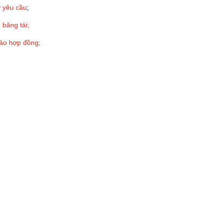
 yêu cầu
;
 băng tải;
ảo hợp đồng;