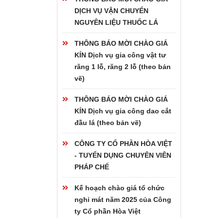
DỊCH VỤ VẬN CHUYỂN
NGUYÊN LIỆU THUỐC LÁ
THÔNG BÁO MỜI CHÀO GIÁ
KÍN Dịch vụ gia công vật tư
răng 1 lỗ, răng 2 lỗ (theo bản
vẽ)
THÔNG BÁO MỜI CHÀO GIÁ
KÍN Dịch vụ gia công dao cắt
đầu lá (theo bản vẽ)
CÔNG TY CỔ PHẦN HÒA VIỆT
- TUYỂN DỤNG CHUYÊN VIÊN
PHÁP CHẾ
Kế hoạch chào giá tổ chức
nghỉ mát năm 2025 của Công
ty Cổ phần Hòa Việt