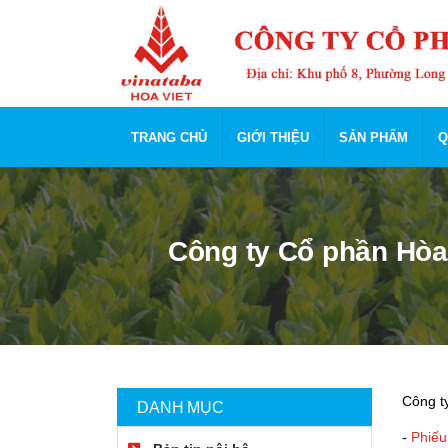
TRANG CHỦ
GIỚI THIỆU
SẢN PHẨM
Q
Công ty Cổ phần Hòa 
Công t
DANH MỤC
-
Phiếu 