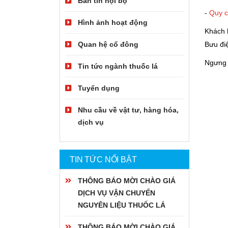
Bản tin nội bộ
-
Quy c
Hình ảnh hoạt động
Khách 
Quan hệ cổ đông
Bưu đi
Ngưng 
Tin tức ngành thuốc lá
Tuyển dụng
Nhu cầu về vật tư, hàng hóa,
dịch vụ
TIN TỨC NỔI BẬT
THÔNG BÁO MỜI CHÀO GIÁ
DỊCH VỤ VẬN CHUYỂN
NGUYÊN LIỆU THUỐC LÁ
THÔNG BÁO MỜI CHÀO GIÁ