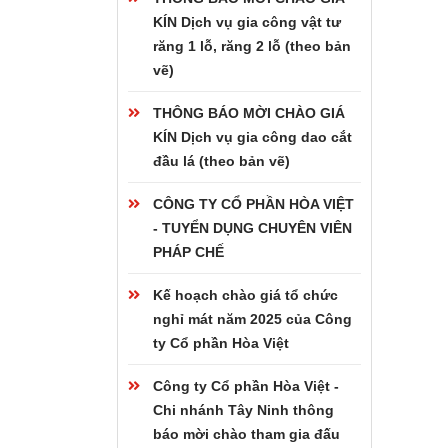
KÍN Dịch vụ gia công vật tư
răng 1 lỗ, răng 2 lỗ (theo bản
vẽ)
THÔNG BÁO MỜI CHÀO GIÁ
KÍN Dịch vụ gia công dao cắt
đầu lá (theo bản vẽ)
CÔNG TY CỔ PHẦN HÒA VIỆT
- TUYỂN DỤNG CHUYÊN VIÊN
PHÁP CHẾ
Kế hoạch chào giá tổ chức
nghỉ mát năm 2025 của Công
ty Cổ phần Hòa Việt
Công ty Cổ phần Hòa Việt -
Chi nhánh Tây Ninh thông
báo mời chào tham gia đấu