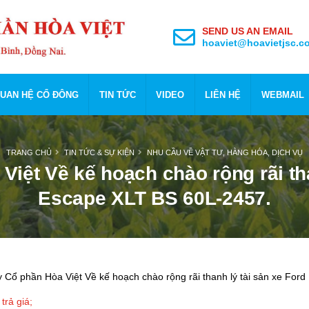
SEND US AN EMAIL
hoaviet@hoavietjsc.c
UAN HỆ CỔ ĐÔNG
TIN TỨC
VIDEO
LIÊN HỆ
WEBMAIL
TRANG CHỦ
TIN TỨC & SỰ KIỆN
NHU CẦU VỀ VẬT TƯ, HÀNG HÓA, DỊCH VỤ
Việt Về kế hoạch chào rộng rãi tha
Escape XLT BS 60L-2457.
y Cổ phần Hòa Việt Về kế hoạch chào rộng rãi thanh lý tài sản xe Fo
trả giá;