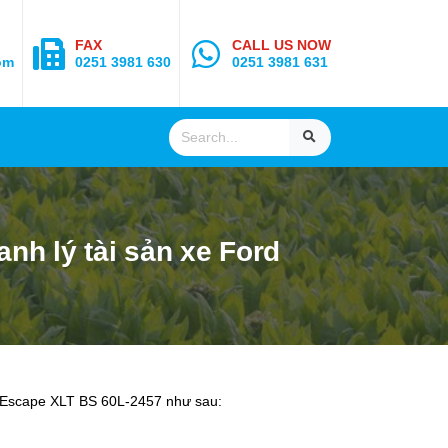
FAX
CALL US NOW
om
0251 3981 630
0251 3981 631
nh lý tài sản xe Ford
rd Escape XLT BS 60L-2457 như sau: